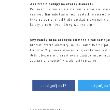
Jak zrobić zakupy na czarny diament?
Ponieważ nie musisz się martwić o kolor czy klar
czarnego diamentu tkwi w jego fasetach, w szczególno
tylko po obu stronach). Aby uzyskać maksymalny bla
korony, a może nawet różowy czarny diament!
Czy zależy mi na czarnym diamencie tak samo ja
Chociaż czarne diamenty są tak samo twarde jak ic
kruchymi. Więc niezależnie od tego, czy kamień jest t
Jeśli uderzysz w diament wystarczająco mocno, moż
zdarza się to często? Nie, ale jest to możliwe.
Udostępnij na FB
Udostępnij na 