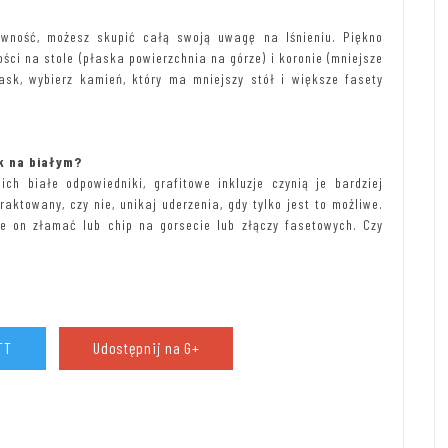
owność, możesz skupić całą swoją uwagę na lśnieniu. Piękno
ści na stole (płaska powierzchnia na górze) i koronie (mniejsze
sk, wybierz kamień, który ma mniejszy stół i większe fasety
k na białym?
h białe odpowiedniki, grafitowe inkluzje czynią je bardziej
raktowany, czy nie, unikaj uderzenia, gdy tylko jest to możliwe.
e on złamać lub chip na gorsecie lub złączy fasetowych. Czy
TT
Udostępnij na G+