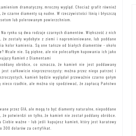
kamieniom dramatyczny, mroczny wygląd. Chociaż grafit również
 że czarne diamenty są nudne. W rzeczywistości lśnią i błyszczą
fasetom lub polerowanym powierzchniom.
. Na rynku są dwa rodzaje czarnych diamentów. Większość z nich
, że zostały wydobyte z ziemi i napromieniowane, lub poddane
mnia kolor kamienia. Są one tańsze od białych diamentów - około
we? Wcale nie. Są piękne, ale nie polecałbym kupowania ich jako
zkujący Kamień z Diamentami
epoddany obróbce, co oznacza, że kamień nie jest poddawany
jest całkowicie nieprzezroczysty; można przez niego patrzeć i
ezroczystych, kamień będzie wyglądał przeważnie czarno gołym
ą nieco rzadkie, ale można się spodziewać, że zapłacą Państwo
wane przez GIA, ale mogą to być diamenty naturalne, niepoddane
z, że potwierdzi on tylko, że kamień nie został poddany obróbce.
a Ciebie ważne - lub jeśli kupujesz kamień, który jest karatowy
o 300 dolarów za certyfikat.