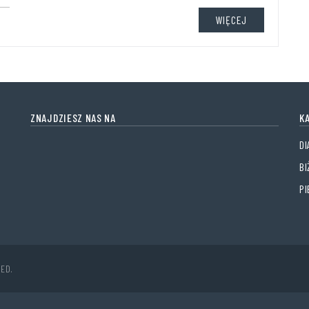
WIĘCEJ
ZNAJDZIESZ NAS NA
K
D
BI
P
ED.