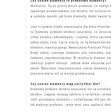
Czy czarne diamenty to prawdziwe diamenty?
Absolutnie. Są po prostu mocno osadzone, co nadaje 
zapobiega przedostawaniu się światła, nie oznacza to,
w podobny sposób, jak białe diamenty, dzięki swoim 
Jest to główne źródło zamieszania dla wielu klientów
to diamenty poddane obróbce naturalnej, co oznacza
silnej obróbce radioaktywnej i cieplnej, która zacie
jednej piątej ceny. Czy to znaczy, że są bezwartościo
elementu inwestycyjnego. Nowoczesny Pierścień Płuc
Drugi rodzaj czarnego diamentu jest naturalny, ni
żadnemu napromieniowaniu. W rezultacie diament nie 
zobaczyć piękne inkluzje. Jednak mimo obszarów prz
okiem. Naturalne, nieprzetworzone czarne diamenty s
znacznie więcej niż za wersję przetworzoną.
Czy czarne diamenty mają certyfikat GIA?
Diamenty poddane obróbce naturalnej nie są certyfiko
obróbce. Zapytaj swojego jubilera o certyfikat i wied
Jeśli posiadanie diamentu z certyfikatem GIA jest dl
lub większej wielkości - może mieć sens zapłacić okoł