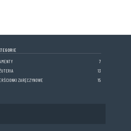
ATEGORIE
IAMENTY
7
ŻUTERIA
13
IERŚCIONKI ZARĘCZYNOWE
15