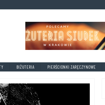
A
D
D
T
I
T
L
E
TY
BIŻUTERIA
PIERŚCIONKI ZARĘCZYNOWE