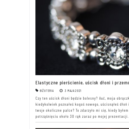
Elastyczne pierścienie, uścisk dłoni i prze
BIŻUTERIA
3 MAJA 2021
Czy ten uścisk dłoni będzie bolesny? Auć, moja obrącz
kiedykolwiek poznałeś kogoś nowego, uścisnąłeś dłoń i
twoje okoliczne palce? To zdarzyło mi się, kiedy był
potrząśnięciu około 30 rąk zaraz po mojej prezentacji