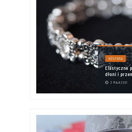
BIŻUTERIA
uścisk
Kausze a ul
bliczne
funkcjonaln
26 KWIETNIA 2