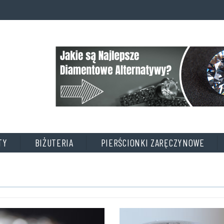
A
D
D
T
I
T
L
E
TY
BIŻUTERIA
PIERŚCIONKI ZARĘCZYNOWE