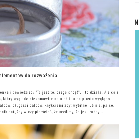
N
 elementów do rozważenia
nka i powiedzieć: "To jest to, czego chcę!". I to działa. Ale co z
, który wygląda niesamowite na nich i to po prostu wygląda
lców, długości palców, knykciami zbyt wybitne lub nie, palce,
nik potężny w czy pierścień, że myślimy, że jest ładny...